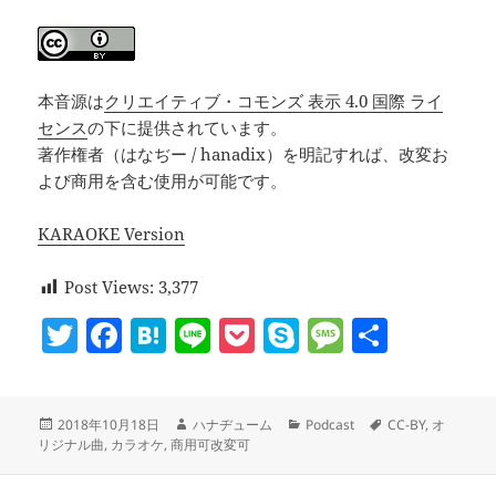
ー
本音源は
クリエイティブ・コモンズ 表示 4.0 国際 ライ
センス
の下に提供されています。
著作権者（はなぢー / hanadix）を明記すれば、改変お
よび商用を含む使用が可能です。
KARAOKE Version
Post Views:
3,377
T
F
H
Li
P
S
M
共
w
a
at
n
o
k
es
有
itt
c
e
e
c
y
sa
投
作
カ
タ
2018年10月18日
ハナヂューム
Podcast
CC-BY
,
オ
er
e
n
k
p
g
稿
成
テ
グ
リジナル曲
,
カラオケ
,
商用可改変可
b
a
et
e
e
日:
者
ゴ
リ