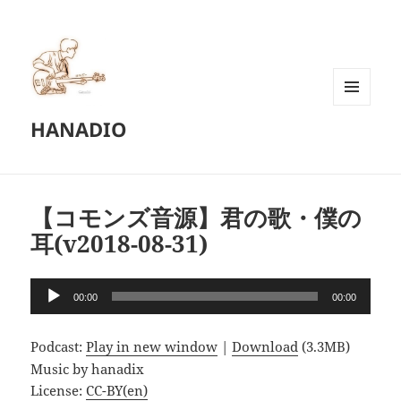
メニュ
HANADIO
ーとウ
ィジェ
ット
【コモンズ音源】君の歌・僕の
耳(v2018-08-31)
音
00:00
00:00
声
プ
Podcast:
Play in new window
|
Download
(3.3MB)
レ
Music by hanadix
ー
License:
CC-BY(en)
ヤ