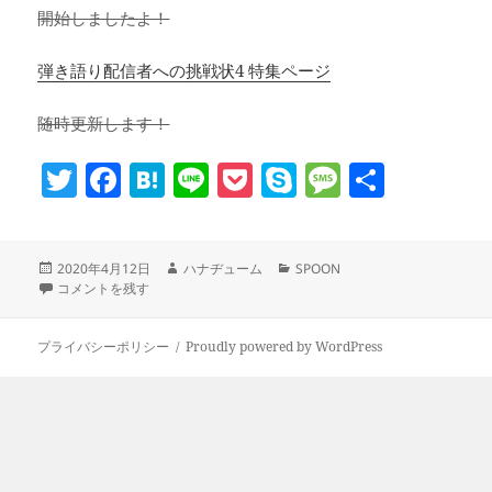
開始しましたよ！
弾き語り配信者への挑戦状4 特集ページ
随時更新します！
T
F
H
Li
P
S
M
共
w
a
at
n
o
k
es
有
itt
c
e
e
c
y
sa
投
作
カ
2020年4月12日
ハナヂューム
SPOON
er
e
n
k
p
g
稿
[終了][SPOON] #弾き語り配信者への挑戦状4 に
成
テ
コメントを残す
b
a
et
e
e
日:
者
ゴ
リ
o
ー
プライバシーポリシー
Proudly powered by WordPress
o
k